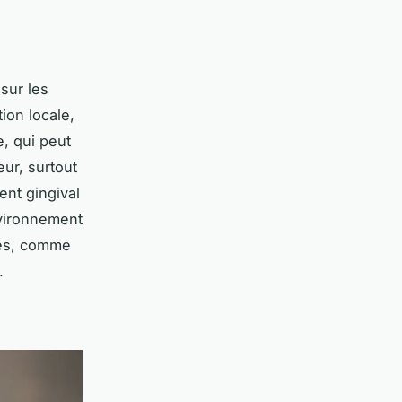
sur les
ion locale,
e, qui peut
eur, surtout
ent gingival
nvironnement
aves, comme
.