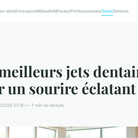
en-etre
Grossesse
Maladie
Minceur
Professionnels
Sante
Seniors
meilleurs jets dentai
 un sourire éclatant
/2026 07:41 — 7 min de lecture