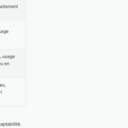
raitement
sage
s, usage
ou en
es,
vi
ptabilité.