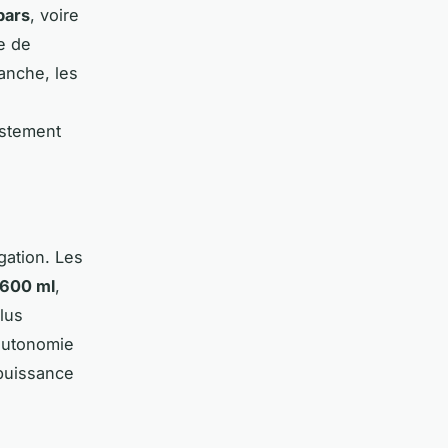
 bars
, voire
e de
anche, les
ustement
-
gation. Les
600 ml
,
lus
 autonomie
 puissance