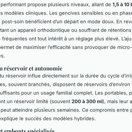
 performant propose plusieurs niveaux, allant de
1,5 à 10
es modèles cliniques. Les gencives sensibles ou en phas
 post-soin bénéficient d’un départ en mode doux. En rev
rtant un appareil orthodontique ou souffrant de rétentions
s fréquentes ont tout intérêt à un réglage plus élevé. L’aj
permet de maximiser l’efficacité sans provoquer de micro
es.
u réservoir et autonomie
u réservoir influe directement sur la durée du cycle d’irri
es, souvent branchés, disposent de réservoirs d’environ
uffisants pour un usage familial complet. Les portables, p
nt un réservoir limité (souvent
200 à 300 ml
), mais leur
e peut atteindre plusieurs semaines. Ce compromis entre
 explique le succès des modèles hybrides.
et embouts spécialisés