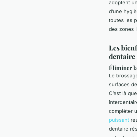
adoptent une
d’une hygiè
toutes les 
des zones l
Les bienf
dentaire
Éliminer l
Le brossag
surfaces de
C’est là que
interdentai
compléter u
puissant
res
dentaire ré