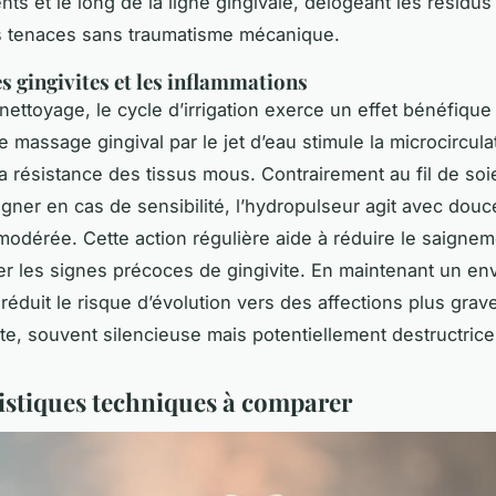
nts et le long de la ligne gingivale, délogeant les résidus
s tenaces sans traumatisme mécanique.
es gingivites et les inflammations
nettoyage, le cycle d’irrigation exerce un effet bénéfique 
 massage gingival par le jet d’eau stimule la microcirculat
la résistance des tissus mous. Contrairement au fil de soi
aigner en cas de sensibilité, l’hydropulseur agit avec douc
modérée. Cette action régulière aide à réduire le saignem
iser les signes précoces de gingivite. En maintenant un e
l réduit le risque d’évolution vers des affections plus gr
ite, souvent silencieuse mais potentiellement destructrice
istiques techniques à comparer