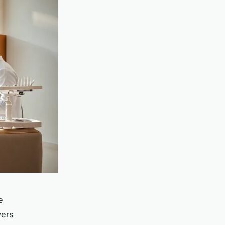
e
yers