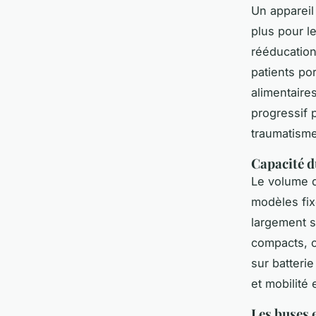
Un appareil
plus pour l
rééducation
patients po
alimentaire
progressif 
traumatism
Capacité d
Le volume d
modèles fix
largement s
compacts, o
sur batteri
et mobilité
Les buses 