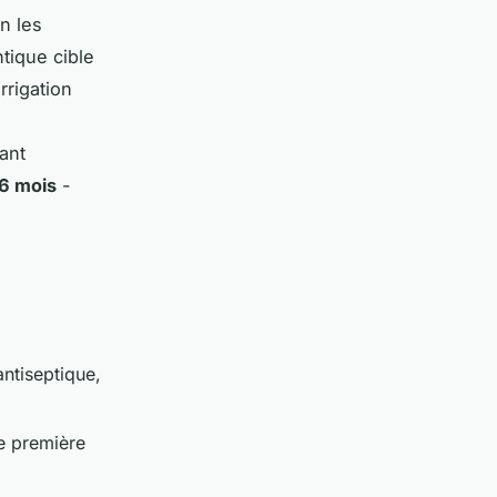
n les
tique cible
rrigation
ant
 6 mois
-
antiseptique,
e première