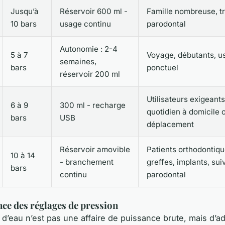
Jusqu’à
Réservoir 600 ml -
Famille nombreuse, t
10 bars
usage continu
parodontal
Autonomie : 2-4
5 à 7
Voyage, débutants, u
semaines,
bars
ponctuel
réservoir 200 ml
Utilisateurs exigeant
6 à 9
300 ml - recharge
quotidien à domicile 
bars
USB
déplacement
Réservoir amovible
Patients orthodontiqu
10 à 14
- branchement
greffes, implants, sui
bars
continu
parodontal
ce des réglages de pression
 d’eau n’est pas une affaire de puissance brute, mais d’ada