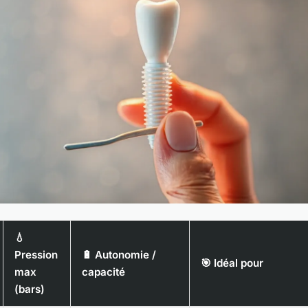
💧
Pression
🔋 Autonomie /
🎯 Idéal pour
max
capacité
(bars)