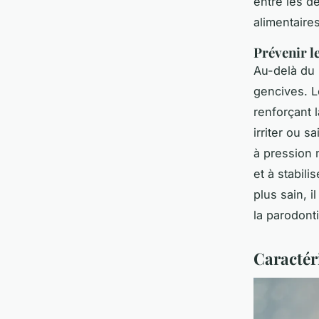
entre les de
alimentaire
Prévenir l
Au-delà du 
gencives. Le
renforçant 
irriter ou s
à pression 
et à stabil
plus sain, i
la parodont
Caractér