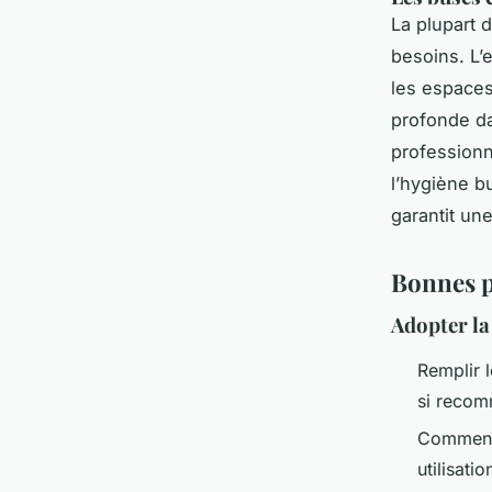
La plupart 
besoins. L’
les espaces
profonde d
professionn
l’hygiène b
garantit une
Bonnes p
Adopter la
Remplir l
si reco
Commence
utilisatio