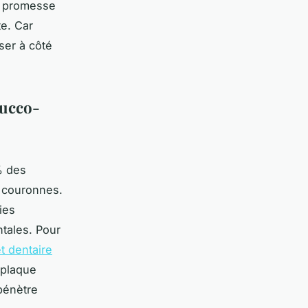
la promesse
te. Car
ser à côté
bucco-
% des
s couronnes.
ies
ntales. Pour
et dentaire
 plaque
 pénètre